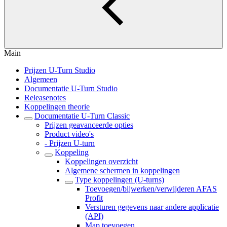
Main
Prijzen U-Turn Studio
Algemeen
Documentatie U-Turn Studio
Releasenotes
Koppelingen theorie
Documentatie U-Turn Classic
Prijzen geavanceerde opties
Product video's
- Prijzen U-turn
Koppeling
Koppelingen overzicht
Algemene schermen in koppelingen
Type koppelingen (U-turns)
Toevoegen/bijwerken/verwijderen AFAS
Profit
Versturen gegevens naar andere applicatie
(API)
Map toevoegen