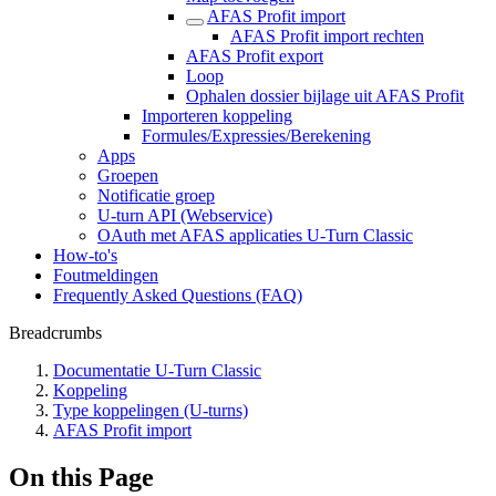
AFAS Profit import
AFAS Profit import rechten
AFAS Profit export
Loop
Ophalen dossier bijlage uit AFAS Profit
Importeren koppeling
Formules/Expressies/Berekening
Apps
Groepen
Notificatie groep
U-turn API (Webservice)
OAuth met AFAS applicaties U-Turn Classic
How-to's
Foutmeldingen
Frequently Asked Questions (FAQ)
Breadcrumbs
Documentatie U-Turn Classic
Koppeling
Type koppelingen (U-turns)
AFAS Profit import
On this Page