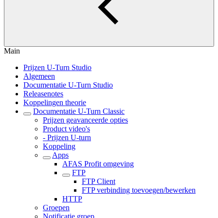
Main
Prijzen U-Turn Studio
Algemeen
Documentatie U-Turn Studio
Releasenotes
Koppelingen theorie
Documentatie U-Turn Classic
Prijzen geavanceerde opties
Product video's
- Prijzen U-turn
Koppeling
Apps
AFAS Profit omgeving
FTP
FTP Client
FTP verbinding toevoegen/bewerken
HTTP
Groepen
Notificatie groep