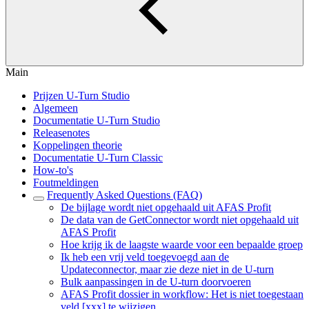
Main
Prijzen U-Turn Studio
Algemeen
Documentatie U-Turn Studio
Releasenotes
Koppelingen theorie
Documentatie U-Turn Classic
How-to's
Foutmeldingen
Frequently Asked Questions (FAQ)
De bijlage wordt niet opgehaald uit AFAS Profit
De data van de GetConnector wordt niet opgehaald uit
AFAS Profit
Hoe krijg ik de laagste waarde voor een bepaalde groep
Ik heb een vrij veld toegevoegd aan de
Updateconnector, maar zie deze niet in de U-turn
Bulk aanpassingen in de U-turn doorvoeren
AFAS Profit dossier in workflow: Het is niet toegestaan
veld [xxx] te wijzigen