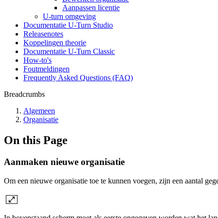
Aanpassen licentie
U-turn omgeving
Documentatie U-Turn Studio
Releasenotes
Koppelingen theorie
Documentatie U-Turn Classic
How-to's
Foutmeldingen
Frequently Asked Questions (FAQ)
Breadcrumbs
Algemeen
Organisatie
On this Page
Aanmaken nieuwe organisatie
Om een nieuwe organisatie toe te kunnen voegen, zijn een aantal geg
In bovenstaand scherm moet als eerste opgegeven worden wat het land v