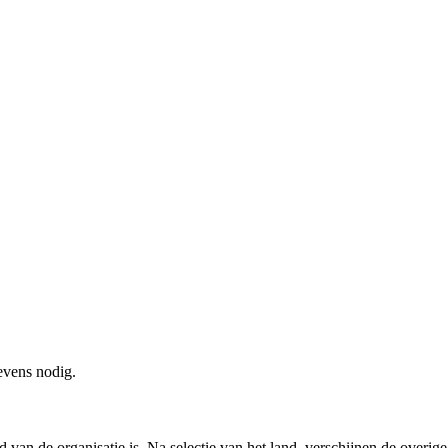
evens nodig.
an de organisatie is. Na selectie van het land, verschijnen de overige