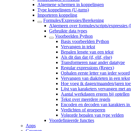
Algemene schermen in koppelingen
Type koppelingen (U-turns)
Importeren koppeling
Formules/Expressies/Berekening
Algemeen over formules/scripts/expressies 
Gebruikte data types
Voorbeelden Python
Basis voorbeelden Python
Vervangen in tekst
Bepalen lengte van een tekst
Als dit dan dat (if, elif, else)
Transformeren naar ander datatype
Regular expressions (Regex)
Ophalen eerste letter van ieder woord
Vervangen van diakrieten in een tekst
Hoe voeg ik dagen/maanden/jaren toe
Lijst van karaketers vervangen met an
Aantal werkdagen ergens bij optellen
Tekst over meerdere regels
Encoden en decoden van karakters in 
Verdichten of groeperen
Volgorde bepalen van type velden
Voordefinieerde functies
Apps
Groepen