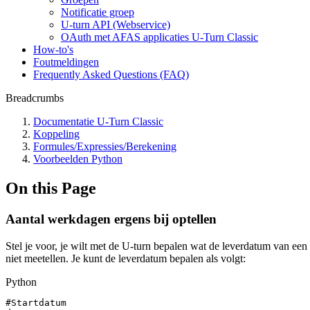
Notificatie groep
U-turn API (Webservice)
OAuth met AFAS applicaties U-Turn Classic
How-to's
Foutmeldingen
Frequently Asked Questions (FAQ)
Breadcrumbs
Documentatie U-Turn Classic
Koppeling
Formules/Expressies/Berekening
Voorbeelden Python
On this Page
Aantal werkdagen ergens bij optellen
Stel je voor, je wilt met de U-turn bepalen wat de leverdatum van ee
niet meetellen. Je kunt de leverdatum bepalen als volgt:
Python
#Startdatum