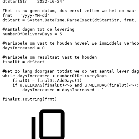
dtStartStr
=
'2022-10-24'
#Het
is
nu
geen
datum,
dus
eerst
zetten
we
het
om
naar
frmt
=
'yyyy-MM-dd'
dtStart
=
System
.
DateTime
.
ParseExact
(
dtStartStr
,
frmt
,
#Aantal
dagen
tot
de
levering
numberOfDeliveryDays
=
5
#Variabele
om
vast
te
houden
hoveel
we
inmiddels
verhoo
daysIncreased
=
0
#Variabele
om
resultaat
vast
te
houden
finalDt
=
dtStart
#Net
zo
lang
doorgaan
totdat
we
op
het
aantal
lever
dag
while
daysIncreased
<
numberOfDeliveryDays
:
finalDt
=
finalDt
.
AddDays
(
1
)
if
u
.
WEEKDAG
(
finalDt
)
<>
6
and
u
.
WEEKDAG
(
finalDt
)
<>
7
:
daysIncreased
=
daysIncreased
+
1
finalDt
.
ToString
(
frmt
)