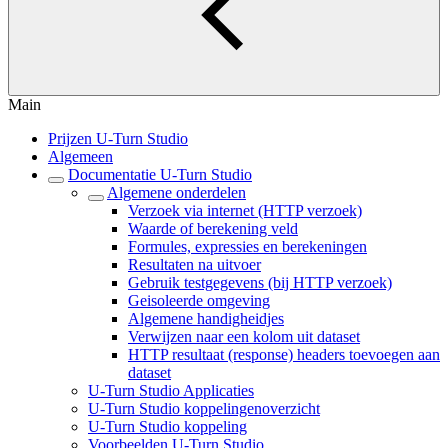
Main
Prijzen U-Turn Studio
Algemeen
Documentatie U-Turn Studio
Algemene onderdelen
Verzoek via internet (HTTP verzoek)
Waarde of berekening veld
Formules, expressies en berekeningen
Resultaten na uitvoer
Gebruik testgegevens (bij HTTP verzoek)
Geisoleerde omgeving
Algemene handigheidjes
Verwijzen naar een kolom uit dataset
HTTP resultaat (response) headers toevoegen aan
dataset
U-Turn Studio Applicaties
U-Turn Studio koppelingenoverzicht
U-Turn Studio koppeling
Voorbeelden U-Turn Studio