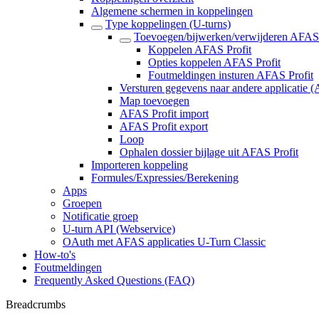
Algemene schermen in koppelingen
Type koppelingen (U-turns)
Toevoegen/bijwerken/verwijderen AFAS 
Koppelen AFAS Profit
Opties koppelen AFAS Profit
Foutmeldingen insturen AFAS Profit
Versturen gegevens naar andere applicatie (
Map toevoegen
AFAS Profit import
AFAS Profit export
Loop
Ophalen dossier bijlage uit AFAS Profit
Importeren koppeling
Formules/Expressies/Berekening
Apps
Groepen
Notificatie groep
U-turn API (Webservice)
OAuth met AFAS applicaties U-Turn Classic
How-to's
Foutmeldingen
Frequently Asked Questions (FAQ)
Breadcrumbs