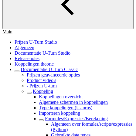
Main
Prijzen U-Turn Studio
Algemeen
Documentatie U-Turn Studio
Releasenotes
Koppelingen theorie
Documentatie U-Turn Classic
Prijzen geavanceerde opties
Product video's
- Prijzen U-turn
Koppeling
Koppelingen overzicht
Algemene schermen in koppelingen
Type koppelingen (U-turns)
Importeren koppeling
Formules/Expressies/Berekening
Algemeen over formules/scripts/expressies
(Python)
Gebruikte data types