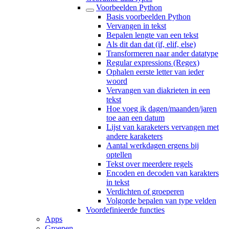
Voorbeelden Python
Basis voorbeelden Python
Vervangen in tekst
Bepalen lengte van een tekst
Als dit dan dat (if, elif, else)
Transformeren naar ander datatype
Regular expressions (Regex)
Ophalen eerste letter van ieder
woord
Vervangen van diakrieten in een
tekst
Hoe voeg ik dagen/maanden/jaren
toe aan een datum
Lijst van karaketers vervangen met
andere karaketers
Aantal werkdagen ergens bij
optellen
Tekst over meerdere regels
Encoden en decoden van karakters
in tekst
Verdichten of groeperen
Volgorde bepalen van type velden
Voordefinieerde functies
Apps
Groepen