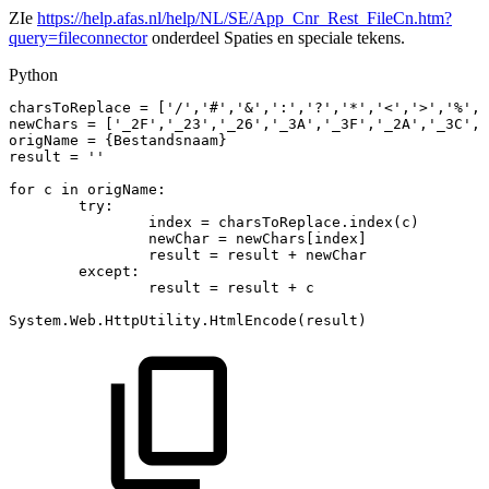
ZIe
https://help.afas.nl/help/NL/SE/App_Cnr_Rest_FileCn.htm?
query=fileconnector
onderdeel Spaties en speciale tekens.
Python
charsToReplace
=
[
'/'
,
'#'
,
'&'
,
':'
,
'?'
,
'*'
,
'<'
,
'>'
,
'%'
,
'
newChars
=
[
'_2F'
,
'_23'
,
'_26'
,
'_3A'
,
'_3F'
,
'_2A'
,
'_3C'
,
'
origName
=
{
Bestandsnaam
}
result
=
''
for
c
in
origName
:
try
:
index
=
charsToReplace
.
index
(
c
)
newChar
=
newChars
[
index
]
result
=
result
+
newChar
except
:
result
=
result
+
c
System
.
Web
.
HttpUtility
.
HtmlEncode
(
result
)