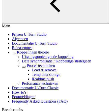
Main
Prijzen U-Turn Studio
Algemeen
Documentatie U-Turn Studio
Releasenotes
Koppelingen theorie
Uitgangspunten goede koppeling
Data synchronisatie / Koppelings strategieen
Proces technieken
Load & remove
Temp data storage
Realtime push
Perfomance technieken
Documentatie U-Turn Classic
How-to's
Foutmeldingen
Frequently Asked Questions (FAQ)
Breadcrumbs