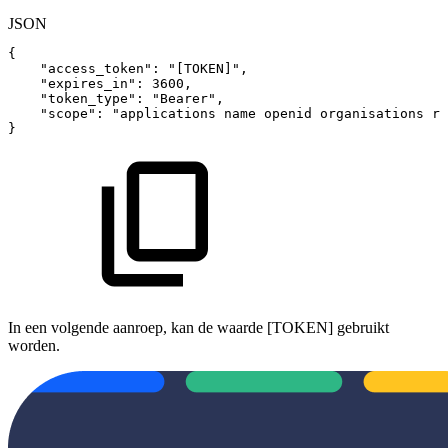
JSON
{
"access_token"
:
"[TOKEN]"
,
"expires_in"
:
3600
,
"token_type"
:
"Bearer"
,
"scope"
:
"applications
name
openid
organisations
ro
}
In een volgende aanroep, kan de waarde [TOKEN] gebruikt
worden.