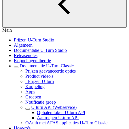
Main
Prijzen U-Turn Studio
Algemeen
Documentatie U-Turn Studio
Releasenotes
Koppelingen theorie
Documentatie U-Turn Classic
Prijzen geavanceerde opties
Product video's
- Prijzen U-turn
Koppeling
Apps
Groepen
Notificatie groep
U-turn API (Webservice)
Ophalen token U-turn API
Aanroepen U-turn API
OAuth met AFAS applicaties U-Turn Classic
How-to's