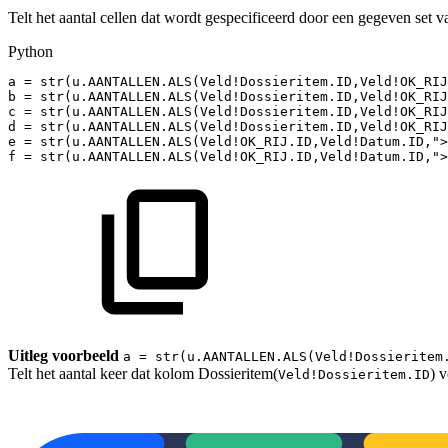
Telt het aantal cellen dat wordt gespecificeerd door een gegeven set v
Python
a
=
str
(
u
.
AANTALLEN
.
ALS
(
Veld!Dossieritem
.
ID
,
Veld!OK_RIJ
b
=
str
(
u
.
AANTALLEN
.
ALS
(
Veld!Dossieritem
.
ID
,
Veld!OK_RIJ
c
=
str
(
u
.
AANTALLEN
.
ALS
(
Veld!Dossieritem
.
ID
,
Veld!OK_RIJ
d
=
str
(
u
.
AANTALLEN
.
ALS
(
Veld!Dossieritem
.
ID
,
Veld!OK_RIJ
e
=
str
(
u
.
AANTALLEN
.
ALS
(
Veld!OK_RIJ
.
ID
,
Veld!Datum
.
ID
,
">
f
=
str
(
u
.
AANTALLEN
.
ALS
(
Veld!OK_RIJ
.
ID
,
Veld!Datum
.
ID
,
">
Uitleg voorbeeld
a = str(u.AANTALLEN.ALS(Veld!Dossieritem
Telt het aantal keer dat kolom Dossieritem(
) 
Veld!Dossieritem.ID