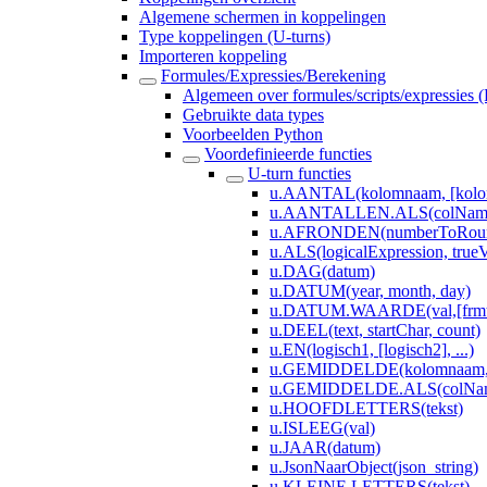
Algemene schermen in koppelingen
Type koppelingen (U-turns)
Importeren koppeling
Formules/Expressies/Berekening
Algemeen over formules/scripts/expressies 
Gebruikte data types
Voorbeelden Python
Voordefinieerde functies
U-turn functies
u.AANTAL(kolomnaam, [kolom
u.AANTALLEN.ALS(colNameVa
u.AFRONDEN(numberToRoun
u.ALS(logicalExpression, trueV
u.DAG(datum)
u.DATUM(year, month, day)
u.DATUM.WAARDE(val,[frmt
u.DEEL(text, startChar, count)
u.EN(logisch1, [logisch2], ...)
u.GEMIDDELDE(kolomnaam, [k
u.GEMIDDELDE.ALS(colNameV
u.HOOFDLETTERS(tekst)
u.ISLEEG(val)
u.JAAR(datum)
u.JsonNaarObject(json_string)
u.KLEINE.LETTERS(tekst)