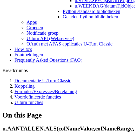
u.VIND.SPEC(searchText,text, [
u.WEEKDAG(datumTijdObject, 
Python standaard bibliotheken
Geladen Python bibliotheken
Apps
Groepen
Notificatie groep
U-turn API (Webservice)
OAuth met AFAS applicaties U-Turn Classic
How-to's
Foutmeldingen
Frequently Asked Questions (FAQ)
Breadcrumbs
Documentatie U-Turn Classic
Koppeling
Formules/Expressies/Berekening
Voordefinieerde functies
U-turn functies
On this Page
u.AANTALLEN.ALS(colNameValue,colNameRange, cr