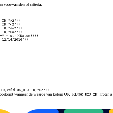
an voorwaarden of criteria.
.
ID
,
">2"
)
)
.
ID
,
"<2"
)
)
.
ID
,
"<=2"
)
)
.
ID
,
">=2"
)
)
="
+
str
(
{
Datum
}
)
)
)
=12/14/2016"
)
)
.ID,Veld!OK_RIJ.ID,">2"))
voorkomt wanneer de waarde van kolom OK_RIJ(
) groter is
OK_RIJ.ID