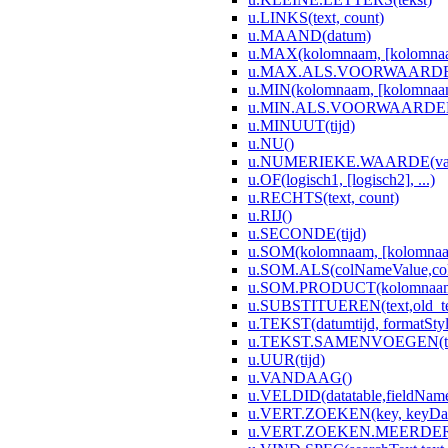
u.LINKS(text, count)
u.MAAND(datum)
u.MAX(kolomnaam, [kolomnaam
u.MAX.ALS.VOORWAARDEN(co
u.MIN(kolomnaam, [kolomnaam2
u.MIN.ALS.VOORWAARDEN(co
u.MINUUT(tijd)
u.NU()
u.NUMERIEKE.WAARDE(val,[dec
u.OF(logisch1, [logisch2], ...)
u.RECHTS(text, count)
u.RIJ()
u.SECONDE(tijd)
u.SOM(kolomnaam, [kolomnaam
u.SOM.ALS(colNameValue,colN
u.SOM.PRODUCT(kolomnaam, 
u.SUBSTITUEREN(text,old_text
u.TEKST(datumtijd, formatStyl
u.TEKST.SAMENVOEGEN(tekst1
u.UUR(tijd)
u.VANDAAG()
u.VELDID(datatable,fieldNam
u.VERT.ZOEKEN(key, keyData
u.VERT.ZOEKEN.MEERDERE(ke