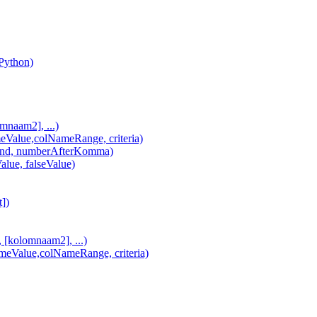
(Python)
naam2], ...)
lue,colNameRange, criteria)
d, numberAfterKomma)
alue, falseValue)
])
olomnaam2], ...)
alue,colNameRange, criteria)