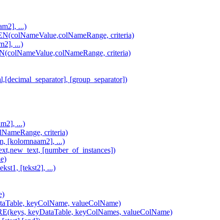
2], ...)
lNameValue,colNameRange, criteria)
], ...)
lNameValue,colNameRange, criteria)
imal_separator], [group_separator])
2], ...)
ameRange, criteria)
[kolomnaam2], ...)
,new_text, [number_of_instances])
e)
, [tekst2], ...)
e)
Table, keyColName, valueColName)
ys, keyDataTable, keyColNames, valueColName)