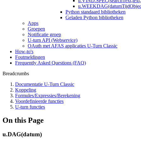
u.VIND.SPEC(searchText,text, [
u.WEEKDAG(datumTijdObject, 
Python standaard bibliotheken
Geladen Python bibliotheken
Apps
Groepen
Notificatie groep
U-turn API (Webservice)
OAuth met AFAS applicaties U-Turn Classic
How-to's
Foutmeldingen
Frequently Asked Questions (FAQ)
Breadcrumbs
Documentatie U-Turn Classic
Koppeling
Formules/Expressies/Berekening
Voordefinieerde functies
U-turn functies
On this Page
u.DAG(datum)