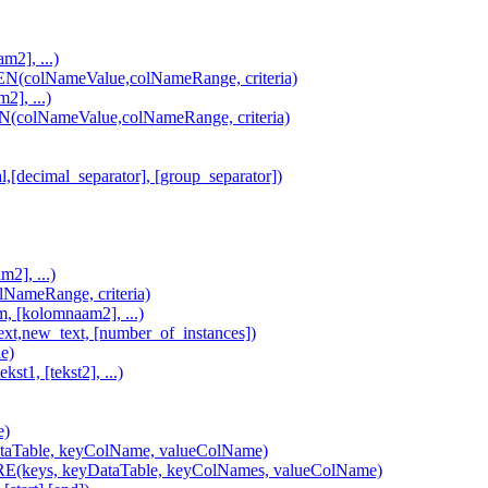
2], ...)
lNameValue,colNameRange, criteria)
], ...)
lNameValue,colNameRange, criteria)
imal_separator], [group_separator])
2], ...)
ameRange, criteria)
[kolomnaam2], ...)
,new_text, [number_of_instances])
e)
, [tekst2], ...)
e)
Table, keyColName, valueColName)
ys, keyDataTable, keyColNames, valueColName)