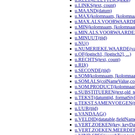
u.LINKS(text, count)
u.MAAND(datum)
u.MAX(kolomnaam, [kolomnaam
u.MAX.ALS.VOORWAARDEN(co
u.MIN(kolomnaam, [kolomnaam2
u.MIN.ALS.VOORWAARDEN(co
u.MINUUT(tijd)
u.NU()
u.NUMERIEKE.WAARDE(val,[dec
u.OF(logisch1, [logisch2], ...)
u.RECHTS(text, count)
u.RIJ()
u.SECONDE(tijd)
u.SOM(kolomnaam, [kolomnaam
u.SOM.ALS(colNameValue,colN
u.SOM.PRODUCT(kolomnaam, 
u.SUBSTITUEREN(text,old_text
u.TEKST(datumtijd, formatStyl
u.TEKST.SAMENVOEGEN(tekst1
u.UUR(tijd)
u.VANDAAG()
u.VELDID(datatable,fieldNam
u.VERT.ZOEKEN(key, keyData
u.VERT.ZOEKEN.MEERDERE(ke