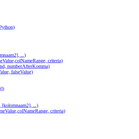
(Python)
naam2], ...)
lue,colNameRange, criteria)
d, numberAfterKomma)
alue, falseValue)
])
olomnaam2], ...)
alue,colNameRange, criteria)