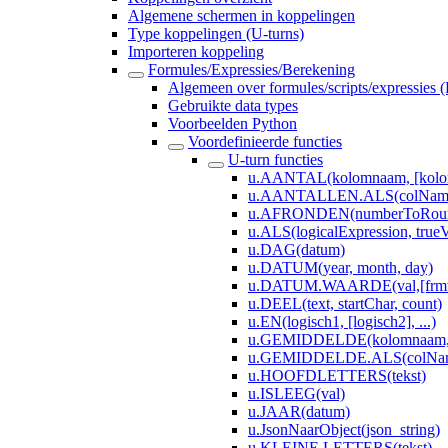
Algemene schermen in koppelingen
Type koppelingen (U-turns)
Importeren koppeling
Formules/Expressies/Berekening
Algemeen over formules/scripts/expressies 
Gebruikte data types
Voorbeelden Python
Voordefinieerde functies
U-turn functies
u.AANTAL(kolomnaam, [kolom
u.AANTALLEN.ALS(colNameVa
u.AFRONDEN(numberToRoun
u.ALS(logicalExpression, trueV
u.DAG(datum)
u.DATUM(year, month, day)
u.DATUM.WAARDE(val,[frmt
u.DEEL(text, startChar, count)
u.EN(logisch1, [logisch2], ...)
u.GEMIDDELDE(kolomnaam, [k
u.GEMIDDELDE.ALS(colNameV
u.HOOFDLETTERS(tekst)
u.ISLEEG(val)
u.JAAR(datum)
u.JsonNaarObject(json_string)
u.KLEINE.LETTERS(tekst)