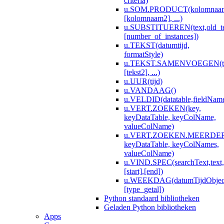
criteria)
u.SOM.PRODUCT(kolomnaa
[kolomnaam2], ...)
u.SUBSTITUEREN(text,old_te
[number_of_instances])
u.TEKST(datumtijd,
formatStyle)
u.TEKST.SAMENVOEGEN(te
[tekst2], ...)
u.UUR(tijd)
u.VANDAAG()
u.VELDID(datatable,fieldNam
u.VERT.ZOEKEN(key,
keyDataTable, keyColName,
valueColName)
u.VERT.ZOEKEN.MEERDERE
keyDataTable, keyColNames,
valueColName)
u.VIND.SPEC(searchText,text,
[start],[end])
u.WEEKDAG(datumTijdObjec
[type_getal])
Python standaard bibliotheken
Geladen Python bibliotheken
Apps