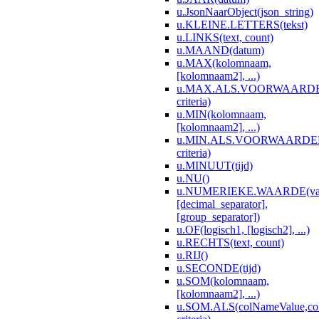
u.JsonNaarObject(json_string)
u.KLEINE.LETTERS(tekst)
u.LINKS(text, count)
u.MAAND(datum)
u.MAX(kolomnaam,
[kolomnaam2], ...)
u.MAX.ALS.VOORWAARDEN(
criteria)
u.MIN(kolomnaam,
[kolomnaam2], ...)
u.MIN.ALS.VOORWAARDEN(c
criteria)
u.MINUUT(tijd)
u.NU()
u.NUMERIEKE.WAARDE(va
[decimal_separator],
[group_separator])
u.OF(logisch1, [logisch2], ...)
u.RECHTS(text, count)
u.RIJ()
u.SECONDE(tijd)
u.SOM(kolomnaam,
[kolomnaam2], ...)
u.SOM.ALS(colNameValue,co