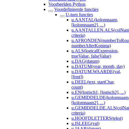
Voorbeelden Python
Voordefinieerde functies
U-turn functies
u.AANTAL(kolomnaam,
[kolomnaam2], ...)
u.AANTALLEN.ALS(colNameV
criteria)
u.AFRONDEN(numberToRou
numberAfterKomma)
u.ALS(logicalExpression,
trueValue, falseValue)
u.DAG(datum)
u.DATUM(year, month, day)
u.DATUM.WAARDE(val,
[frmt])
u.DEEL(text, startChar,
count)
u.EN(logisch1, [logisch2], ...)
u.GEMIDDELDE(kolomnaam
[kolomnaam2], ...)
u.GEMIDDELDE.ALS(colName
criteria)
u.HOOFDLETTERS(tekst)
u.ISLEEG(val)
u.JAAR(datum)