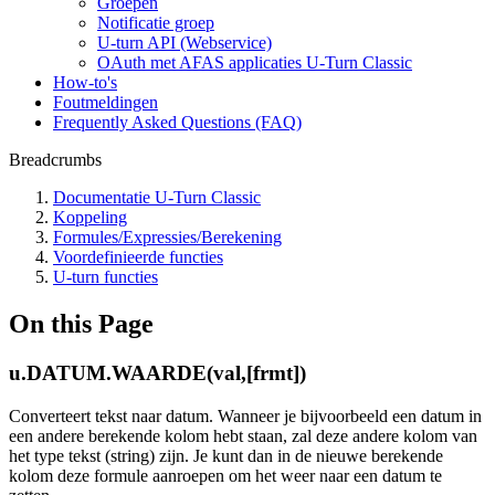
Groepen
Notificatie groep
U-turn API (Webservice)
OAuth met AFAS applicaties U-Turn Classic
How-to's
Foutmeldingen
Frequently Asked Questions (FAQ)
Breadcrumbs
Documentatie U-Turn Classic
Koppeling
Formules/Expressies/Berekening
Voordefinieerde functies
U-turn functies
On this Page
u.DATUM.WAARDE(val,[frmt])
Converteert tekst naar datum. Wanneer je bijvoorbeeld een datum in
een andere berekende kolom hebt staan, zal deze andere kolom van
het type tekst (string) zijn. Je kunt dan in de nieuwe berekende
kolom deze formule aanroepen om het weer naar een datum te