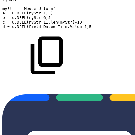
myStr
=
'Mooqe
U-turn'
a
=
u
.
DEEL
(
myStr
,
1
,
5
)
b
=
u
.
DEEL
(
myStr
,
6
,
5
)
c
=
u
.
DEEL
(
myStr
,
11
,
len
(
myStr
)
-
10
)
d
=
u
.
DEEL
(
Field!Datum
Tijd
.
Value
,
1
,
5
)