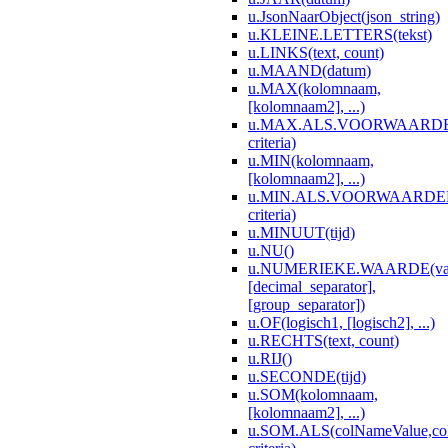
u.JsonNaarObject(json_string)
u.KLEINE.LETTERS(tekst)
u.LINKS(text, count)
u.MAAND(datum)
u.MAX(kolomnaam,
[kolomnaam2], ...)
u.MAX.ALS.VOORWAARDEN(
criteria)
u.MIN(kolomnaam,
[kolomnaam2], ...)
u.MIN.ALS.VOORWAARDEN(c
criteria)
u.MINUUT(tijd)
u.NU()
u.NUMERIEKE.WAARDE(va
[decimal_separator],
[group_separator])
u.OF(logisch1, [logisch2], ...)
u.RECHTS(text, count)
u.RIJ()
u.SECONDE(tijd)
u.SOM(kolomnaam,
[kolomnaam2], ...)
u.SOM.ALS(colNameValue,co