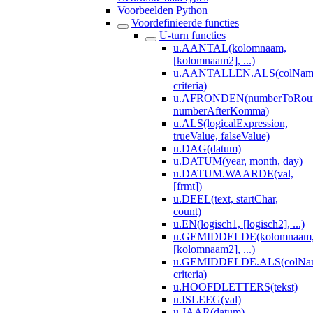
Voorbeelden Python
Voordefinieerde functies
U-turn functies
u.AANTAL(kolomnaam,
[kolomnaam2], ...)
u.AANTALLEN.ALS(colNameV
criteria)
u.AFRONDEN(numberToRou
numberAfterKomma)
u.ALS(logicalExpression,
trueValue, falseValue)
u.DAG(datum)
u.DATUM(year, month, day)
u.DATUM.WAARDE(val,
[frmt])
u.DEEL(text, startChar,
count)
u.EN(logisch1, [logisch2], ...)
u.GEMIDDELDE(kolomnaam
[kolomnaam2], ...)
u.GEMIDDELDE.ALS(colName
criteria)
u.HOOFDLETTERS(tekst)
u.ISLEEG(val)
u.JAAR(datum)