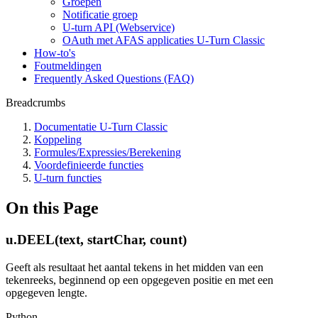
Groepen
Notificatie groep
U-turn API (Webservice)
OAuth met AFAS applicaties U-Turn Classic
How-to's
Foutmeldingen
Frequently Asked Questions (FAQ)
Breadcrumbs
Documentatie U-Turn Classic
Koppeling
Formules/Expressies/Berekening
Voordefinieerde functies
U-turn functies
On this Page
u.DEEL(text, startChar, count)
Geeft als resultaat het aantal tekens in het midden van een
tekenreeks, beginnend op een opgegeven positie en met een
opgegeven lengte.
Python