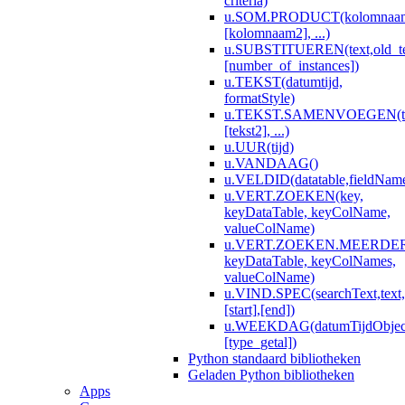
criteria)
u.SOM.PRODUCT(kolomnaa
[kolomnaam2], ...)
u.SUBSTITUEREN(text,old_te
[number_of_instances])
u.TEKST(datumtijd,
formatStyle)
u.TEKST.SAMENVOEGEN(te
[tekst2], ...)
u.UUR(tijd)
u.VANDAAG()
u.VELDID(datatable,fieldNam
u.VERT.ZOEKEN(key,
keyDataTable, keyColName,
valueColName)
u.VERT.ZOEKEN.MEERDERE
keyDataTable, keyColNames,
valueColName)
u.VIND.SPEC(searchText,text,
[start],[end])
u.WEEKDAG(datumTijdObjec
[type_getal])
Python standaard bibliotheken
Geladen Python bibliotheken
Apps