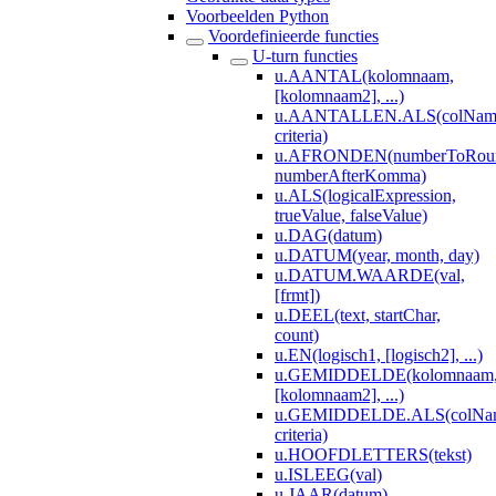
Voorbeelden Python
Voordefinieerde functies
U-turn functies
u.AANTAL(kolomnaam,
[kolomnaam2], ...)
u.AANTALLEN.ALS(colNameV
criteria)
u.AFRONDEN(numberToRou
numberAfterKomma)
u.ALS(logicalExpression,
trueValue, falseValue)
u.DAG(datum)
u.DATUM(year, month, day)
u.DATUM.WAARDE(val,
[frmt])
u.DEEL(text, startChar,
count)
u.EN(logisch1, [logisch2], ...)
u.GEMIDDELDE(kolomnaam
[kolomnaam2], ...)
u.GEMIDDELDE.ALS(colName
criteria)
u.HOOFDLETTERS(tekst)
u.ISLEEG(val)
u.JAAR(datum)