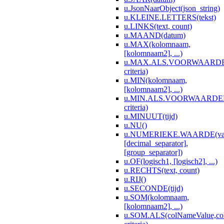
u.JsonNaarObject(json_string)
u.KLEINE.LETTERS(tekst)
u.LINKS(text, count)
u.MAAND(datum)
u.MAX(kolomnaam,
[kolomnaam2], ...)
u.MAX.ALS.VOORWAARDEN(
criteria)
u.MIN(kolomnaam,
[kolomnaam2], ...)
u.MIN.ALS.VOORWAARDEN(c
criteria)
u.MINUUT(tijd)
u.NU()
u.NUMERIEKE.WAARDE(va
[decimal_separator],
[group_separator])
u.OF(logisch1, [logisch2], ...)
u.RECHTS(text, count)
u.RIJ()
u.SECONDE(tijd)
u.SOM(kolomnaam,
[kolomnaam2], ...)
u.SOM.ALS(colNameValue,co