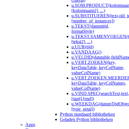
criteria)
u.SOM.PRODUCT(kolomnaa
[kolomnaam2], ...)
u.SUBSTITUEREN(text,old_te
[number_of_instances])
u.TEKST(datumtijd,
formatStyle)
u.TEKST.SAMENVOEGEN(te
[tekst2], ...)
u.UUR(tijd)
u.VANDAAG()
u.VELDID(datatable,fieldNam
u.VERT.ZOEKEN(key,
keyDataTable, keyColName,
valueColName)
u.VERT.ZOEKEN.MEERDERE
keyDataTable, keyColNames,
valueColName)
u.VIND.SPEC(searchText,text,
[start],[end])
u.WEEKDAG(datumTijdObjec
[type_getal])
Python standaard bibliotheken
Geladen Python bibliotheken
Apps