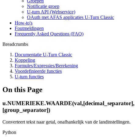
Groepen
Notificatie groep
U-turn API (Webservice)
OAuth met AFAS applicaties U-Turn Classic
How-to's
Foutmeldingen
Frequently Asked Questions (FAQ)
Breadcrumbs
Documentatie U-Turn Classic
Koppeling
Formules/Expressies/Berekening
Voordefinieerde functies
U-turn functies
On this Page
u.NUMERIEKE.WAARDE(val,[decimal_separator],
[group_separator])
Converteert tekst naar getal, onafhankelijk van de landinstellingen.
Python