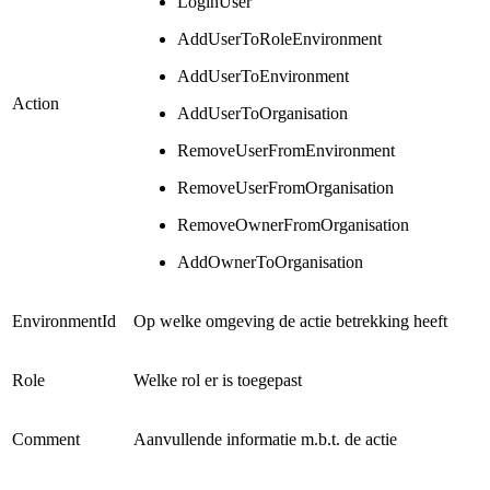
LoginUser
AddUserToRoleEnvironment
AddUserToEnvironment
Action
AddUserToOrganisation
RemoveUserFromEnvironment
RemoveUserFromOrganisation
RemoveOwnerFromOrganisation
AddOwnerToOrganisation
EnvironmentId
Op welke omgeving de actie betrekking heeft
Role
Welke rol er is toegepast
Comment
Aanvullende informatie m.b.t. de actie