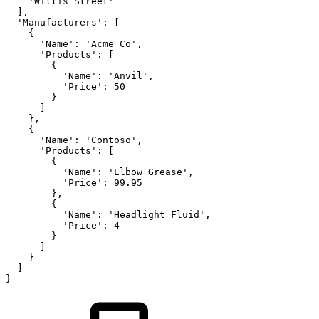
'Willis
Street'
]
,
'Manufacturers'
:
[
{
'Name'
:
'Acme
Co'
,
'Products'
:
[
{
'Name'
:
'Anvil'
,
'Price'
:
50
}
]
}
,
{
'Name'
:
'Contoso'
,
'Products'
:
[
{
'Name'
:
'Elbow
Grease'
,
'Price'
:
99.95
}
,
{
'Name'
:
'Headlight
Fluid'
,
'Price'
:
4
}
]
}
]
}