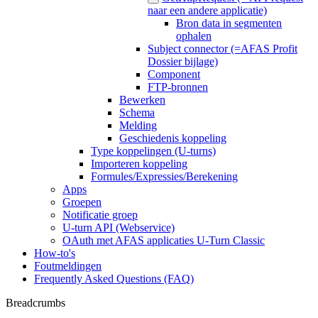
naar een andere applicatie)
Bron data in segmenten
ophalen
Subject connector (=AFAS Profit
Dossier bijlage)
Component
FTP-bronnen
Bewerken
Schema
Melding
Geschiedenis koppeling
Type koppelingen (U-turns)
Importeren koppeling
Formules/Expressies/Berekening
Apps
Groepen
Notificatie groep
U-turn API (Webservice)
OAuth met AFAS applicaties U-Turn Classic
How-to's
Foutmeldingen
Frequently Asked Questions (FAQ)
Breadcrumbs