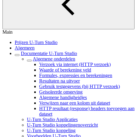
Main
Prijzen U-Turn Studio
Algemeen
Documentatie U-Turn Studio
Algemene onderdelen
Verzoek via internet (HTTP verzoek)
Waarde of berekening veld
Formules, expressies en berekeningen
Resultaten na uitvoer
Gebruik testgegevens (bij HTTP verzoek)
Geisoleerde omgeving
Algemene handigheidjes
Verwijzen naar een kolom uit dataset
HTTP resultaat (response) headers toevoegen aan
dataset
U-Turn Studio Applicaties
U-Turn Studio koppelingenoverzicht
U-Turn Studio koppeling
Voorbeelden U-Turn Studio