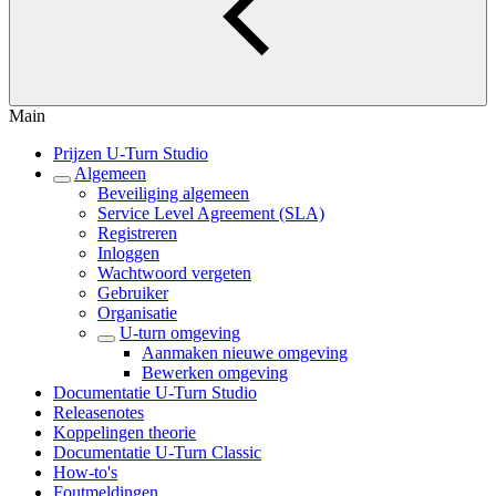
Main
Prijzen U-Turn Studio
Algemeen
Beveiliging algemeen
Service Level Agreement (SLA)
Registreren
Inloggen
Wachtwoord vergeten
Gebruiker
Organisatie
U-turn omgeving
Aanmaken nieuwe omgeving
Bewerken omgeving
Documentatie U-Turn Studio
Releasenotes
Koppelingen theorie
Documentatie U-Turn Classic
How-to's
Foutmeldingen