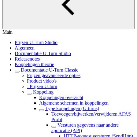
Main
Prijzen U-Turn Studio
Algemeen
Documentatie U-Turn Studio
Releasenotes
Koppelingen theorie
Documentatie U-Turn Classic
Prijzen geavanceerde opties
Product video's
- Prijzen U-turn
Koppeling
Koppelingen overzicht
Algemene schermen in koppelingen
Type koppelingen (U-turns)
Toevoegen/bijwerken/verwijderen AFAS
Profit
Versturen gegevens naar andere
applicatie (API)
HTTP-request versturen (SendHttp)