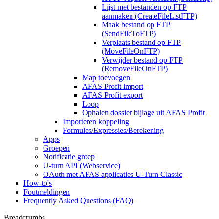
Lijst met bestanden op FTP
aanmaken (CreateFileListFTP)
Maak bestand op FTP
(SendFileToFTP)
Verplaats bestand op FTP
(MoveFileOnFTP)
Verwijder bestand op FTP
(RemoveFileOnFTP)
Map toevoegen
AFAS Profit import
AFAS Profit export
Loop
Ophalen dossier bijlage uit AFAS Profit
Importeren koppeling
Formules/Expressies/Berekening
Apps
Groepen
Notificatie groep
U-turn API (Webservice)
OAuth met AFAS applicaties U-Turn Classic
How-to's
Foutmeldingen
Frequently Asked Questions (FAQ)
Breadcrumbs