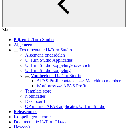
Main
Prijzen U-Turn Studio
Algemeen
Documentatie U-Turn Studio
Algemene onderdelen
U-Turn Studio Applicaties
U-Turn Studio koppelingenoverzicht
U-Turn Studio koppeling
Voorbeelden U-Turn Studio
AFAS Profit contacten --> Mailchimp members
Wordpress --> AFAS Profit
Template store
Notificaties
Dashboard
OAuth met AFAS applicaties U-Turn Studio
Releasenotes
Koppelingen theorie
Documentatie U-Turn Classic
How-to's