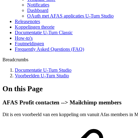
Notificaties
Dashboard
OAuth met AFAS applicaties U-Turn Studio
Releasenotes
Koppelingen theorie
Documentatie U-Turn Classic
How-to's
Foutmeldingen
Frequently Asked Questions (FAQ)
Breadcrumbs
Documentatie U-Turn Studio
Voorbeelden U-Turn Studio
On this Page
AFAS Profit contacten --> Mailchimp members
Dit is een voorbeeld van een koppeling om vanuit Afas members in 