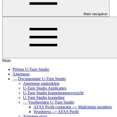
Main navigation
Main
Prijzen U-Turn Studio
Algemeen
Documentatie U-Turn Studio
Algemene onderdelen
U-Turn Studio Applicaties
U-Turn Studio koppelingenoverzicht
U-Turn Studio koppeling
Voorbeelden U-Turn Studio
AFAS Profit contacten --> Mailchimp members
Wordpress --> AFAS Profit
Template store