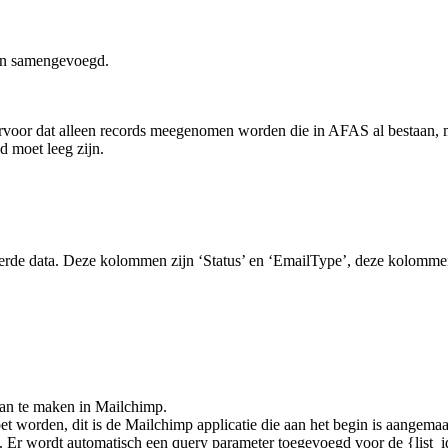
nen samengevoegd.
voor dat alleen records meegenomen worden die in AFAS al bestaan, ma
d moet leeg zijn.
erde data. Deze kolommen zijn ‘Status’ en ‘EmailType’, deze kolomme
aan te maken in Mailchimp.
oet worden, dit is de Mailchimp applicatie die aan het begin is aangem
ijst. Er wordt automatisch een query parameter toegevoegd voor de {list_