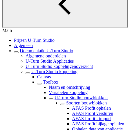
Main
Prijzen U-Turn Studio
Algemeen
Documentatie U-Turn Studio
Algemene onderdelen
U-Turn Studio Applicaties
U-Turn Studio koppelingenoverzicht
U-Turn Studio koppeling
Canvas
Toolbox
Naam en omschrijving
Variabelen koppeling
U-Turn Studio bouwblokken
Soorten bouwblokken
AFAS Profit ophalen
AFAS Profit versturen
AFAS Profit - import
AFAS Profit bijlage ophalen
Ophalen data van applicatie