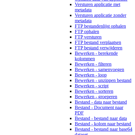
Versturen applicatie met
metadata
Versturen applicatie zonder
metadata
FTP bestandenlijst ophalen
FTP ophalen
FTP versturen
FTP bestand verplaatsen
FTP bestand verwijderen
Bewerken - berekende
kolommen
Bewerken - filteren
Bewerken - samenvoegen
Bewerken - loop
Bewerken - unzippen bestand
Bewerken - script
Bewerken - sorteren
Bewerken - groeperen
Bestand - data naar bestand
Bestand - Document naar
PDF
Bestand - bestand naar data
Bestand - kolom naar bestand
Bestand - bestand naar base64
dataset