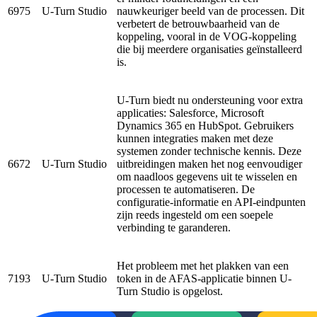
6975
U-Turn Studio
nauwkeuriger beeld van de processen. Dit
verbetert de betrouwbaarheid van de
koppeling, vooral in de VOG-koppeling
die bij meerdere organisaties geïnstalleerd
is.
U-Turn biedt nu ondersteuning voor extra
applicaties: Salesforce, Microsoft
Dynamics 365 en HubSpot. Gebruikers
kunnen integraties maken met deze
systemen zonder technische kennis. Deze
6672
U-Turn Studio
uitbreidingen maken het nog eenvoudiger
om naadloos gegevens uit te wisselen en
processen te automatiseren. De
configuratie-informatie en API-eindpunten
zijn reeds ingesteld om een soepele
verbinding te garanderen.
Het probleem met het plakken van een
7193
U-Turn Studio
token in de AFAS-applicatie binnen U-
Turn Studio is opgelost.