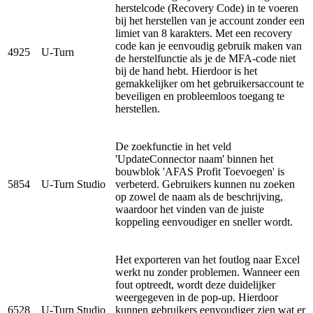
herstelcode (Recovery Code) in te voeren
bij het herstellen van je account zonder een
limiet van 8 karakters. Met een recovery
code kan je eenvoudig gebruik maken van
4925
U-Turn
de herstelfunctie als je de MFA-code niet
bij de hand hebt. Hierdoor is het
gemakkelijker om het gebruikersaccount te
beveiligen en probleemloos toegang te
herstellen.
De zoekfunctie in het veld
'UpdateConnector naam' binnen het
bouwblok 'AFAS Profit Toevoegen' is
5854
U-Turn Studio
verbeterd. Gebruikers kunnen nu zoeken
op zowel de naam als de beschrijving,
waardoor het vinden van de juiste
koppeling eenvoudiger en sneller wordt.
Het exporteren van het foutlog naar Excel
werkt nu zonder problemen. Wanneer een
fout optreedt, wordt deze duidelijker
weergegeven in de pop-up. Hierdoor
6528
U-Turn Studio
kunnen gebruikers eenvoudiger zien wat er