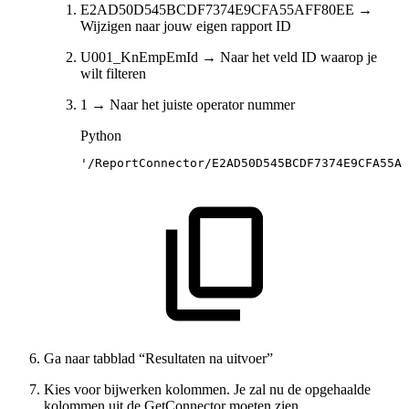
E2AD50D545BCDF7374E9CFA55AFF80EE →
Wijzigen naar jouw eigen rapport ID
U001_KnEmpEmId → Naar het veld ID waarop je
wilt filteren
1 → Naar het juiste operator nummer
Python
'/ReportConnector/E2AD50D545BCDF7374E9CFA55AF
Ga naar tabblad “Resultaten na uitvoer”
Kies voor bijwerken kolommen. Je zal nu de opgehaalde
kolommen uit de GetConnector moeten zien