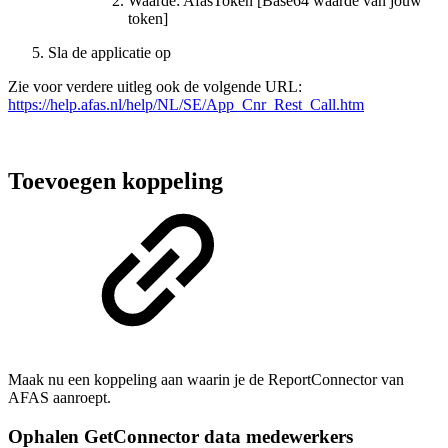
Waarde: AfasToken [Base64 waarde van jouw
token]
Sla de applicatie op
Zie voor verdere uitleg ook de volgende URL:
https://help.afas.nl/help/NL/SE/App_Cnr_Rest_Call.htm
Toevoegen koppeling
Maak nu een koppeling aan waarin je de ReportConnector van
AFAS aanroept.
Ophalen GetConnector data medewerkers