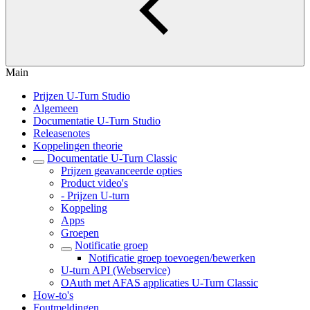
Main
Prijzen U-Turn Studio
Algemeen
Documentatie U-Turn Studio
Releasenotes
Koppelingen theorie
Documentatie U-Turn Classic
Prijzen geavanceerde opties
Product video's
- Prijzen U-turn
Koppeling
Apps
Groepen
Notificatie groep
Notificatie groep toevoegen/bewerken
U-turn API (Webservice)
OAuth met AFAS applicaties U-Turn Classic
How-to's
Foutmeldingen