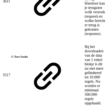
3611
Hierdoor kan
je terugzien
welk verzoek
(request) en
welke bericht
er terug is
gekomen
(response).
Bij het
downloaden
van de data
U-Turn Studio
van 1 enkel
blokje is dit
nu niet meer
gelimiteerd
3517
tot 10.000
regels. Nu
worden er
minimaal
500.000
regels
opgehaald.