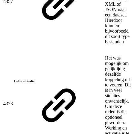
4357
XML of
JSON naar
een dataset.
Hierdoor
kunnen
bijvoorbeeld
dit soort type
bestanden
Het was
mogelijk om
gelijktijdig
dezelfde
koppeling uit
U-Turn Studio
te voeren. Dit
is in veel
situaties
onwenselijk.
4373
Om deze
reden is dit
optioneel
geworden.
Werking en
activatie is te