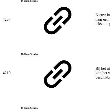
U-Turn Studio
Nieuw bo
4237
naar een 
tekst die
U-Turn Studio
Bij het u
4210
kon het 
beschikb
U-Turn Studio