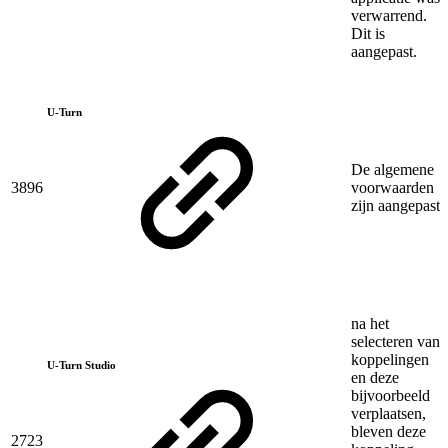
verwarrend.
Dit is
aangepast.
U-Turn
De algemene
3896
voorwaarden
zijn aangepast
na het
selecteren van
koppelingen
U-Turn Studio
en deze
bijvoorbeeld
verplaatsen,
bleven deze
2723