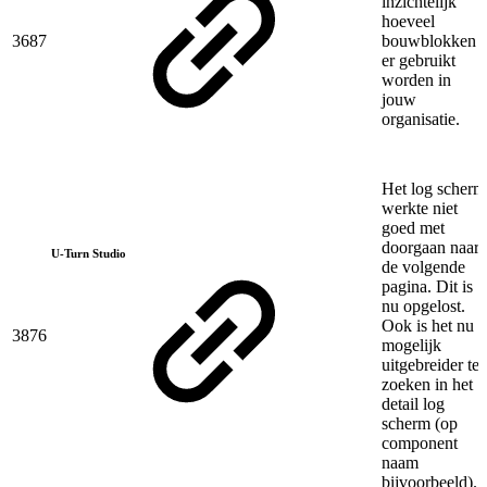
inzichtelijk
hoeveel
3687
bouwblokken
er gebruikt
worden in
jouw
organisatie.
Het log scherm
werkte niet
goed met
doorgaan naar
U-Turn Studio
de volgende
pagina. Dit is
nu opgelost.
Ook is het nu
3876
mogelijk
uitgebreider te
zoeken in het
detail log
scherm (op
component
naam
bijvoorbeeld).