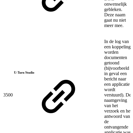
onwenselijk
gebleken.
Deze naam
gaat nu niet
meer mee.
In de log van
een koppeling
worden
documenten
getoond
(bijvoorbeeld
U-Turn Studio
in geval een
bericht naar
een applicatie
wordt
3500
verstuurd). De
naamgeving
van het
verzoek en het
antwoord van
de
ontvangende
applicatie was