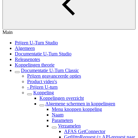
Main
Prijzen U-Turn Studio
Algemeen
Documentatie U-Turn Studio
Releasenotes
Koppelingen theorie
Documentatie U-Turn Classic
Prijzen geavanceerde opties
Product video's
- Prijzen U-turn
Koppeling
Koppelingen overzicht
Algemene schermen in koppelingen
Menu knoppen koppeling
Naam
Parameters
Verzamelen
AFAS GetConnector
GetHttpRequest (= API-request naar