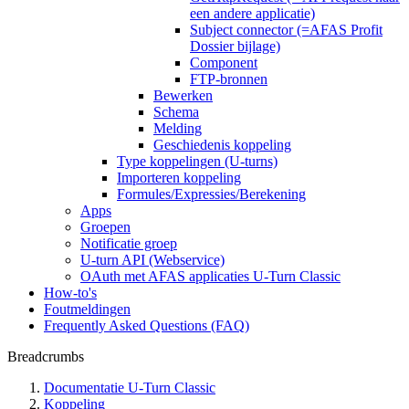
een andere applicatie)
Subject connector (=AFAS Profit
Dossier bijlage)
Component
FTP-bronnen
Bewerken
Schema
Melding
Geschiedenis koppeling
Type koppelingen (U-turns)
Importeren koppeling
Formules/Expressies/Berekening
Apps
Groepen
Notificatie groep
U-turn API (Webservice)
OAuth met AFAS applicaties U-Turn Classic
How-to's
Foutmeldingen
Frequently Asked Questions (FAQ)
Breadcrumbs
Documentatie U-Turn Classic
Koppeling