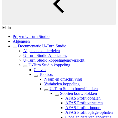
Main
Prijzen U-Turn Studio
Algemeen
Documentatie U-Turn Studio
Algemene onderdelen
U-Turn Studio Applicaties
U-Turn Studio koppelingenoverzicht
U-Turn Studio koppeling
Canvas
Toolbox
Naam en omschrijving
Variabelen koppeling
U-Turn Studio bouwblokken
Soorten bouwblokken
AFAS Profit ophalen
AFAS Profit versturen
AFAS Profit - import
AFAS Profit bijlage ophalen
Ophalen data van applicatie