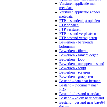
Versturen applicatie met
metadata
Versturen applicatie zonder
metadata
FTP bestandenlijst ophalen
FTP ophalen
FTP versturen
FTP bestand verplaatsen
FTP bestand verwijderen
Bewerken - berekende
kolommen
Bewerken - filteren
Bewerken - samenvoegen
Bewerken - loop
Bewerken - unzippen bestand
Bewerken - script
Bewerken - sorteren
Bewerken - groeperen
Bestand - data naar bestand
Bestand - Document naar
PDF
Bestand - bestand naar data
Bestand - kolom naar bestand
Bestand - bestand naar base64
dataset