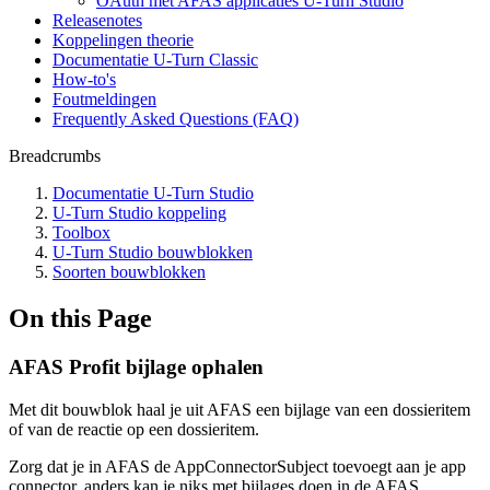
OAuth met AFAS applicaties U-Turn Studio
Releasenotes
Koppelingen theorie
Documentatie U-Turn Classic
How-to's
Foutmeldingen
Frequently Asked Questions (FAQ)
Breadcrumbs
Documentatie U-Turn Studio
U-Turn Studio koppeling
Toolbox
U-Turn Studio bouwblokken
Soorten bouwblokken
On this Page
AFAS Profit bijlage ophalen
Met dit bouwblok haal je uit AFAS een bijlage van een dossieritem
of van de reactie op een dossieritem.
Zorg dat je in AFAS de AppConnectorSubject toevoegt aan je app
connector, anders kan je niks met bijlages doen in de AFAS