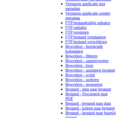
Versturen applicatie met
metadata
Versturen applicatie zonder
metadata
FTP bestandenlijst ophalen
FTP ophalen
FTP versturen
FTP bestand verplaatsen
FTP bestand verwijderen
Bewerken - berekende
kolommen
Bewerken - filteren
Bewerken - samenvoegen
Bewerken - loop
Bewerken - unzippen bestand
Bewerken - script
Bewerken - sorteren
Bewerken - groeperen
Bestand - data naar bestand
Bestand - Document naar
PDF
Bestand - bestand naar data
Bestand - kolom naar bestand
Bestand - bestand naar base64
dataset