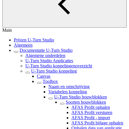
Main
Prijzen U-Turn Studio
Algemeen
Documentatie U-Turn Studio
Algemene onderdelen
U-Turn Studio Applicaties
U-Turn Studio koppelingenoverzicht
U-Turn Studio koppeling
Canvas
Toolbox
Naam en omschrijving
Variabelen koppeling
U-Turn Studio bouwblokken
Soorten bouwblokken
AFAS Profit ophalen
AFAS Profit versturen
AFAS Profit - import
AFAS Profit bijlage ophalen
Ophalen data van applicatie