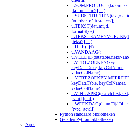
criteria)
u.SOM.PRODUCT(kolomnaa
[kolomnaam2], ...)
u.SUBSTITUEREN(text,old_te
[number_of_instances])
u.TEKST(datumtijd,
formatStyle)
u.TEKST.SAMENVOEGEN(te
[tekst2], ...)
u.UUR(tijd)
u.VANDAAG()
u.VELDID(datatable,fieldNam
u.VERT.ZOEKEN(key,
keyDataTable, keyColName,
valueColName)
u.VERT.ZOEKEN.MEERDERE
keyDataTable, keyColNames,
valueColName)
u.VIND.SPEC(searchText,text,
[start],[end])
u.WEEKDAG(datumTijdObjec
[type_getal])
Python standaard bibliotheken
Geladen Python bibliotheken
Apps