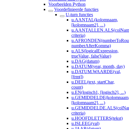
Voorbeelden Python
Voordefinieerde functies
U-turn functies
u.AANTAL(kolomnaam,
[kolomnaam2], ...)
u.AANTALLEN.ALS(colNameV
criteria)
u.AFRONDEN(numberToRou
numberAfterKomma)
u.ALS(logicalExpression,
trueValue, falseValue)
u.DAG(datum)
u.DATUM(year, month, day)
u.DATUM.WAARDE(val,
[frmt])
u.DEEL(text, startChar,
count)
u.EN(logisch1, [logisch2], ...)
u.GEMIDDELDE(kolomnaam
[kolomnaam2], ...)
u.GEMIDDELDE.ALS(colName
criteria)
u.HOOFDLETTERS(tekst)
u.ISLEEG(val)
u.JAAR(datum)