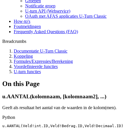
Groepen
Notificatie groep
U-turn API (Webservice)
OAuth met AFAS applicaties U-Turn Classic
How-to's
Foutmeldingen
Frequently Asked Questions (FAQ)
Breadcrumbs
Documentatie U-Turn Classic
Koppeling
Formules/Expressies/Berekening
Voordefinieerde functies
U-turn functies
On this Page
u.AANTAL(kolomnaam, [kolomnaam2], ...)
Geeft als resultaat het aantal van de waarden in de kolom(men).
Python
u
.
AANTAL
(
Veld!
int
.
ID
,
Veld!Bedrag
.
ID
,
Veld!Decimaal
.
ID
)