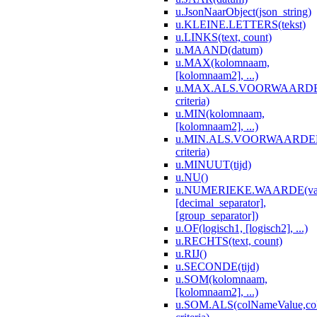
u.JsonNaarObject(json_string)
u.KLEINE.LETTERS(tekst)
u.LINKS(text, count)
u.MAAND(datum)
u.MAX(kolomnaam,
[kolomnaam2], ...)
u.MAX.ALS.VOORWAARDEN(
criteria)
u.MIN(kolomnaam,
[kolomnaam2], ...)
u.MIN.ALS.VOORWAARDEN(c
criteria)
u.MINUUT(tijd)
u.NU()
u.NUMERIEKE.WAARDE(va
[decimal_separator],
[group_separator])
u.OF(logisch1, [logisch2], ...)
u.RECHTS(text, count)
u.RIJ()
u.SECONDE(tijd)
u.SOM(kolomnaam,
[kolomnaam2], ...)
u.SOM.ALS(colNameValue,co