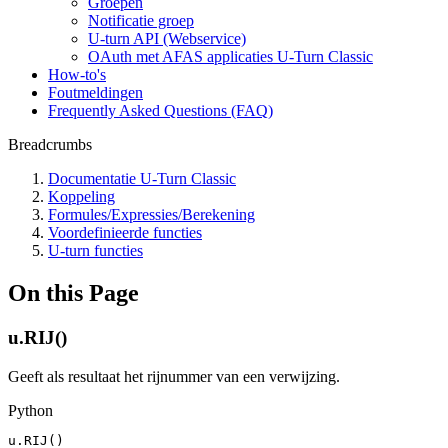
Groepen
Notificatie groep
U-turn API (Webservice)
OAuth met AFAS applicaties U-Turn Classic
How-to's
Foutmeldingen
Frequently Asked Questions (FAQ)
Breadcrumbs
Documentatie U-Turn Classic
Koppeling
Formules/Expressies/Berekening
Voordefinieerde functies
U-turn functies
On this Page
u.RIJ()
Geeft als resultaat het rijnummer van een verwijzing.
Python
u
.
RIJ
(
)