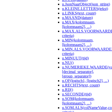
u.JsonNaarObject(json_string)
u.KLEINE.LETTERS(tekst)
u.LINKS(text, count)
u.MAAND(datum)
u.MAX(kolomnaam,
[kolomnaam2], ...)
u.MAX.ALS.VOORWAARDEN(
criteria)
u.MIN(kolomnaam,
[kolomnaam2], ...)
u.MIN.ALS.VOORWAARDEN(c
criteria)
u.MINUUT(tijd)
u.NU()
u.NUMERIEKE.WAARDE(va
[decimal_separator],
[group_separator])
u.OF(logisch1, [logisch2], ...)
u.RECHTS(text, count)
u.RIJ()
u.SECONDE(tijd)
u.SOM(kolomnaam,
[kolomnaam2], ...)
u.SOM.ALS(colNameValue,co