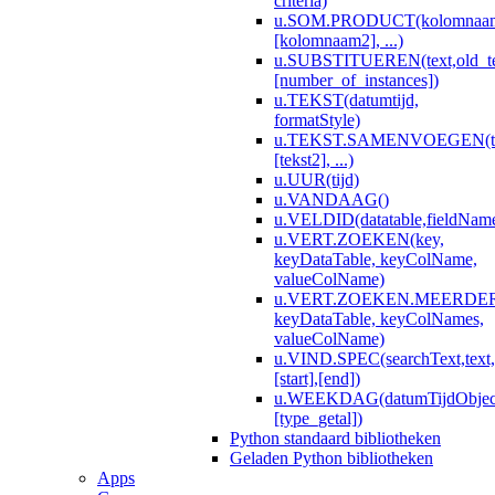
criteria)
u.SOM.PRODUCT(kolomnaa
[kolomnaam2], ...)
u.SUBSTITUEREN(text,old_te
[number_of_instances])
u.TEKST(datumtijd,
formatStyle)
u.TEKST.SAMENVOEGEN(te
[tekst2], ...)
u.UUR(tijd)
u.VANDAAG()
u.VELDID(datatable,fieldNam
u.VERT.ZOEKEN(key,
keyDataTable, keyColName,
valueColName)
u.VERT.ZOEKEN.MEERDERE
keyDataTable, keyColNames,
valueColName)
u.VIND.SPEC(searchText,text,
[start],[end])
u.WEEKDAG(datumTijdObjec
[type_getal])
Python standaard bibliotheken
Geladen Python bibliotheken
Apps