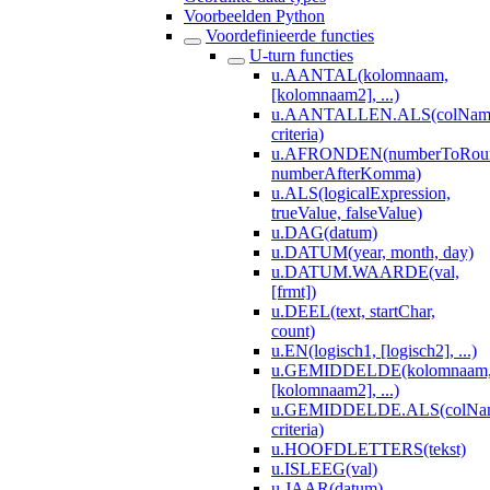
Voorbeelden Python
Voordefinieerde functies
U-turn functies
u.AANTAL(kolomnaam,
[kolomnaam2], ...)
u.AANTALLEN.ALS(colNameV
criteria)
u.AFRONDEN(numberToRou
numberAfterKomma)
u.ALS(logicalExpression,
trueValue, falseValue)
u.DAG(datum)
u.DATUM(year, month, day)
u.DATUM.WAARDE(val,
[frmt])
u.DEEL(text, startChar,
count)
u.EN(logisch1, [logisch2], ...)
u.GEMIDDELDE(kolomnaam
[kolomnaam2], ...)
u.GEMIDDELDE.ALS(colName
criteria)
u.HOOFDLETTERS(tekst)
u.ISLEEG(val)
u.JAAR(datum)