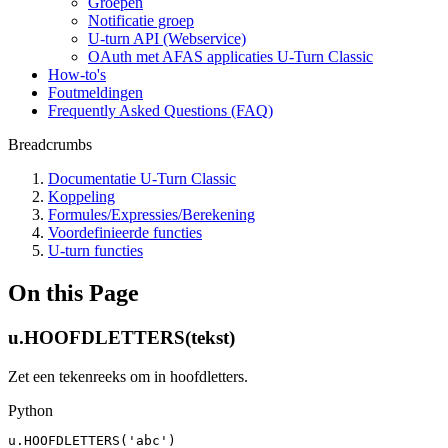
Groepen
Notificatie groep
U-turn API (Webservice)
OAuth met AFAS applicaties U-Turn Classic
How-to's
Foutmeldingen
Frequently Asked Questions (FAQ)
Breadcrumbs
Documentatie U-Turn Classic
Koppeling
Formules/Expressies/Berekening
Voordefinieerde functies
U-turn functies
On this Page
u.HOOFDLETTERS(tekst)
Zet een tekenreeks om in hoofdletters.
Python
u
.
HOOFDLETTERS
(
'abc'
)