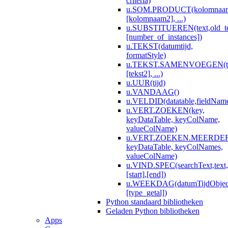
criteria)
u.SOM.PRODUCT(kolomnaa
[kolomnaam2], ...)
u.SUBSTITUEREN(text,old_te
[number_of_instances])
u.TEKST(datumtijd,
formatStyle)
u.TEKST.SAMENVOEGEN(te
[tekst2], ...)
u.UUR(tijd)
u.VANDAAG()
u.VELDID(datatable,fieldNam
u.VERT.ZOEKEN(key,
keyDataTable, keyColName,
valueColName)
u.VERT.ZOEKEN.MEERDERE
keyDataTable, keyColNames,
valueColName)
u.VIND.SPEC(searchText,text,
[start],[end])
u.WEEKDAG(datumTijdObjec
[type_getal])
Python standaard bibliotheken
Geladen Python bibliotheken
Apps