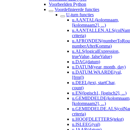
Voorbeelden Python
Voordefinieerde functies
U-turn functies
u.AANTAL(kolomnaam,
[kolomnaam2], ...)
u.AANTALLEN.ALS(colNameV
criteria)
u.AFRONDEN(numberToRou
numberAfterKomma)
u.ALS(logicalExpression,
trueValue, falseValue)
u.DAG(datum)
u.DATUM(year, month, day)
u.DATUM.WAARDE(val,
[frmt])
u.DEEL(text, startChar,
count)
u.EN(logisch1, [logisch2], ...)
u.GEMIDDELDE(kolomnaam
[kolomnaam2], ...)
u.GEMIDDELDE.ALS(colName
criteria)
u.HOOFDLETTERS(tekst)
u.ISLEEG(val)
u.JAAR(datum)