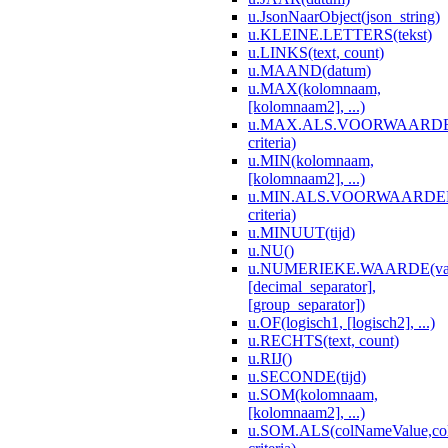
u.JsonNaarObject(json_string)
u.KLEINE.LETTERS(tekst)
u.LINKS(text, count)
u.MAAND(datum)
u.MAX(kolomnaam,
[kolomnaam2], ...)
u.MAX.ALS.VOORWAARDEN(
criteria)
u.MIN(kolomnaam,
[kolomnaam2], ...)
u.MIN.ALS.VOORWAARDEN(c
criteria)
u.MINUUT(tijd)
u.NU()
u.NUMERIEKE.WAARDE(va
[decimal_separator],
[group_separator])
u.OF(logisch1, [logisch2], ...)
u.RECHTS(text, count)
u.RIJ()
u.SECONDE(tijd)
u.SOM(kolomnaam,
[kolomnaam2], ...)
u.SOM.ALS(colNameValue,co