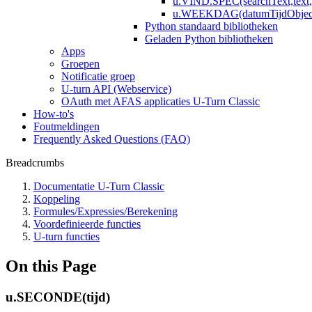
u.VIND.SPEC(searchText,text, [
u.WEEKDAG(datumTijdObject, 
Python standaard bibliotheken
Geladen Python bibliotheken
Apps
Groepen
Notificatie groep
U-turn API (Webservice)
OAuth met AFAS applicaties U-Turn Classic
How-to's
Foutmeldingen
Frequently Asked Questions (FAQ)
Breadcrumbs
Documentatie U-Turn Classic
Koppeling
Formules/Expressies/Berekening
Voordefinieerde functies
U-turn functies
On this Page
u.SECONDE(tijd)