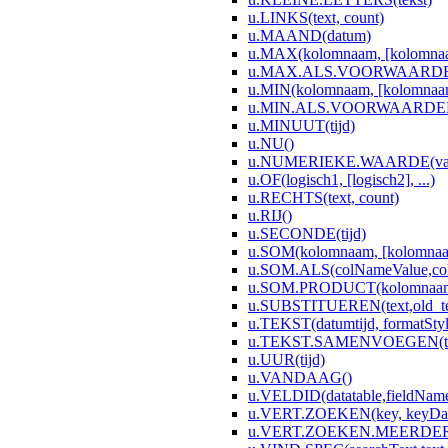
u.LINKS(text, count)
u.MAAND(datum)
u.MAX(kolomnaam, [kolomnaam
u.MAX.ALS.VOORWAARDEN(co
u.MIN(kolomnaam, [kolomnaam2
u.MIN.ALS.VOORWAARDEN(co
u.MINUUT(tijd)
u.NU()
u.NUMERIEKE.WAARDE(val,[dec
u.OF(logisch1, [logisch2], ...)
u.RECHTS(text, count)
u.RIJ()
u.SECONDE(tijd)
u.SOM(kolomnaam, [kolomnaam
u.SOM.ALS(colNameValue,colN
u.SOM.PRODUCT(kolomnaam, 
u.SUBSTITUEREN(text,old_text
u.TEKST(datumtijd, formatStyl
u.TEKST.SAMENVOEGEN(tekst1
u.UUR(tijd)
u.VANDAAG()
u.VELDID(datatable,fieldNam
u.VERT.ZOEKEN(key, keyData
u.VERT.ZOEKEN.MEERDERE(ke