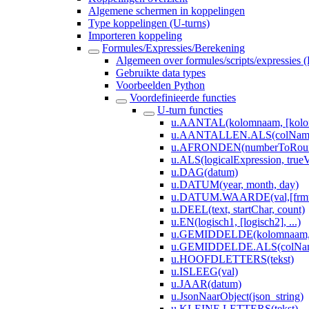
Algemene schermen in koppelingen
Type koppelingen (U-turns)
Importeren koppeling
Formules/Expressies/Berekening
Algemeen over formules/scripts/expressies 
Gebruikte data types
Voorbeelden Python
Voordefinieerde functies
U-turn functies
u.AANTAL(kolomnaam, [kolom
u.AANTALLEN.ALS(colNameVa
u.AFRONDEN(numberToRoun
u.ALS(logicalExpression, trueV
u.DAG(datum)
u.DATUM(year, month, day)
u.DATUM.WAARDE(val,[frmt
u.DEEL(text, startChar, count)
u.EN(logisch1, [logisch2], ...)
u.GEMIDDELDE(kolomnaam, [k
u.GEMIDDELDE.ALS(colNameV
u.HOOFDLETTERS(tekst)
u.ISLEEG(val)
u.JAAR(datum)
u.JsonNaarObject(json_string)
u.KLEINE.LETTERS(tekst)