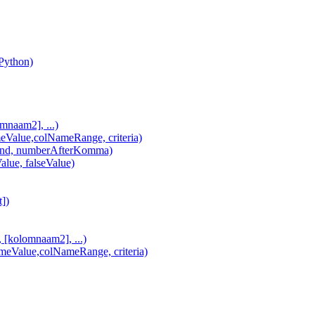
(Python)
naam2], ...)
lue,colNameRange, criteria)
d, numberAfterKomma)
alue, falseValue)
])
olomnaam2], ...)
alue,colNameRange, criteria)