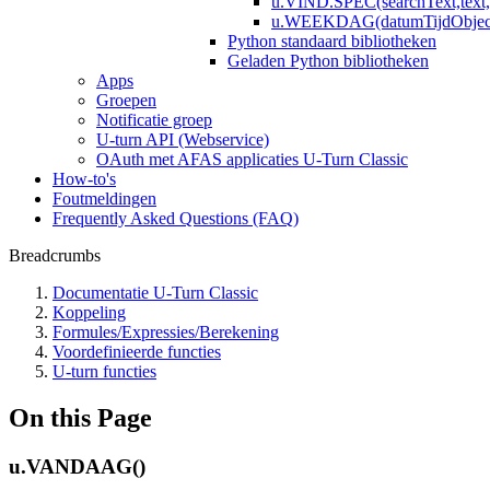
u.VIND.SPEC(searchText,text, [
u.WEEKDAG(datumTijdObject, 
Python standaard bibliotheken
Geladen Python bibliotheken
Apps
Groepen
Notificatie groep
U-turn API (Webservice)
OAuth met AFAS applicaties U-Turn Classic
How-to's
Foutmeldingen
Frequently Asked Questions (FAQ)
Breadcrumbs
Documentatie U-Turn Classic
Koppeling
Formules/Expressies/Berekening
Voordefinieerde functies
U-turn functies
On this Page
u.VANDAAG()