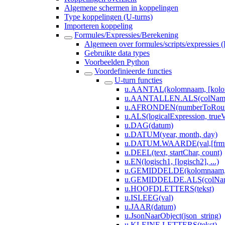
Algemene schermen in koppelingen
Type koppelingen (U-turns)
Importeren koppeling
Formules/Expressies/Berekening
Algemeen over formules/scripts/expressies 
Gebruikte data types
Voorbeelden Python
Voordefinieerde functies
U-turn functies
u.AANTAL(kolomnaam, [kolom
u.AANTALLEN.ALS(colNameVa
u.AFRONDEN(numberToRoun
u.ALS(logicalExpression, trueV
u.DAG(datum)
u.DATUM(year, month, day)
u.DATUM.WAARDE(val,[frmt
u.DEEL(text, startChar, count)
u.EN(logisch1, [logisch2], ...)
u.GEMIDDELDE(kolomnaam, [k
u.GEMIDDELDE.ALS(colNameV
u.HOOFDLETTERS(tekst)
u.ISLEEG(val)
u.JAAR(datum)
u.JsonNaarObject(json_string)
u.KLEINE.LETTERS(tekst)