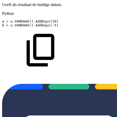
Geeft als resultaat de huidige datum.
Python
a
=
u
.
VANDAAG
(
)
.
AddDays
(
10
)
b
=
u
.
VANDAAG
(
)
.
AddDays
(
-
5
)