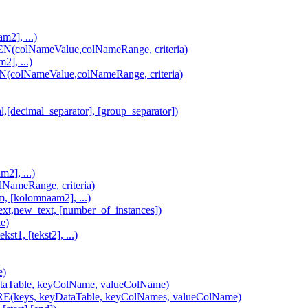
2], ...)
lNameValue,colNameRange, criteria)
], ...)
lNameValue,colNameRange, criteria)
imal_separator], [group_separator])
2], ...)
ameRange, criteria)
[kolomnaam2], ...)
,new_text, [number_of_instances])
e)
, [tekst2], ...)
e)
Table, keyColName, valueColName)
ys, keyDataTable, keyColNames, valueColName)