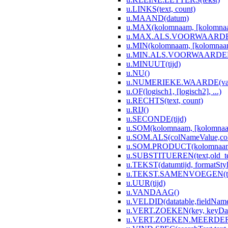
u.LINKS(text, count)
u.MAAND(datum)
u.MAX(kolomnaam, [kolomnaam
u.MAX.ALS.VOORWAARDEN(co
u.MIN(kolomnaam, [kolomnaam2
u.MIN.ALS.VOORWAARDEN(co
u.MINUUT(tijd)
u.NU()
u.NUMERIEKE.WAARDE(val,[dec
u.OF(logisch1, [logisch2], ...)
u.RECHTS(text, count)
u.RIJ()
u.SECONDE(tijd)
u.SOM(kolomnaam, [kolomnaam
u.SOM.ALS(colNameValue,colN
u.SOM.PRODUCT(kolomnaam, 
u.SUBSTITUEREN(text,old_text
u.TEKST(datumtijd, formatStyl
u.TEKST.SAMENVOEGEN(tekst1
u.UUR(tijd)
u.VANDAAG()
u.VELDID(datatable,fieldNam
u.VERT.ZOEKEN(key, keyData
u.VERT.ZOEKEN.MEERDERE(ke