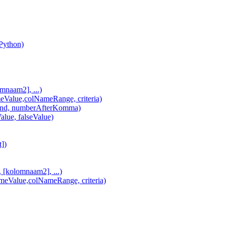
(Python)
naam2], ...)
lue,colNameRange, criteria)
d, numberAfterKomma)
alue, falseValue)
])
olomnaam2], ...)
alue,colNameRange, criteria)